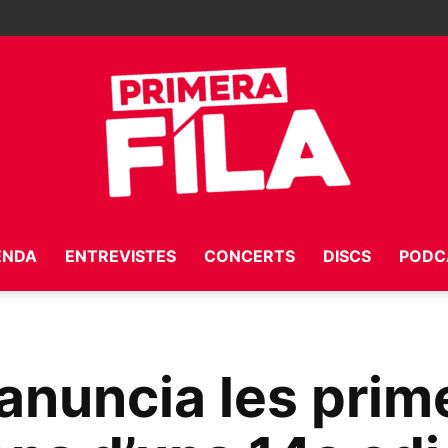
ENDA
ENTREVISTES
CONCERTS
DISCS
PODC
Primera
 anuncia les prim
Fila