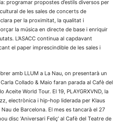
ia: programar propostes d’estils diversos per
t cultural de les sales de concerts de
lara per la proximitat, la qualitat i
eforçar la música en directe de base i enriquir
ciutats. L’ASACC continua al capdavant
icant el paper imprescindible de les sales i
febrer amb LLUM a La Nau, on presentarà un
, Carla Collado & Maio faran parada al Cafè del
ndo Aceite World Tour. El 19, PLAYGRXVND, la
z, electrònica i hip-hop liderada per Klaus
 Nau de Barcelona. El mes es tancarà el 27
u disc ‘Aniversari Feliç’ al Cafè del Teatre de