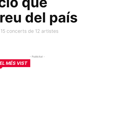
ció que
reu del país
15 concerts de 12 artistes
- Publicitat -
EL MÉS VIST