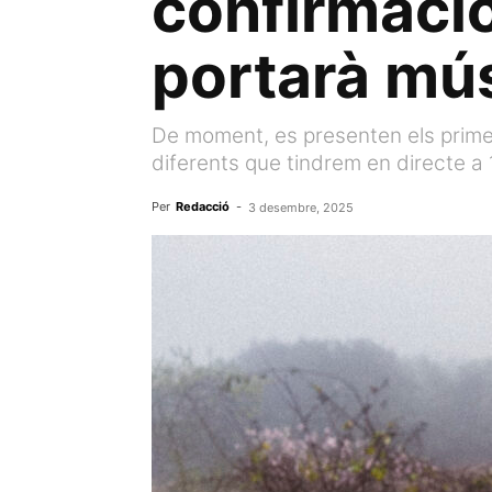
confirmacio
portarà mús
De moment, es presenten els primer
diferents que tindrem en directe a 12
Per
Redacció
-
3 desembre, 2025