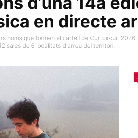
ns d’una 14a edi
ica en directe ar
s noms que formen el cartell de Curtcircuit 2026: 
 sales de 6 localitats d'arreu del territori.