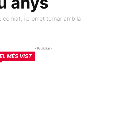
u anys
 comiat, i promet tornar amb la
- Publicitat -
EL MÉS VIST