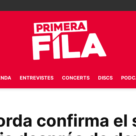
ENDA
ENTREVISTES
CONCERTS
DISCS
PODC
Primera
rda confirma el 
Fila