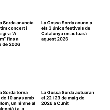
a Sorda anuncia
La Gossa Sorda anuncia
ltim concert i
els 3 únics festivals de
a gira “A
Catalunya on actuarà
m” fins a
aquest 2026
re de 2026
a Sorda torna
La Gossa Sorda actuaran
 de 10 anys amb
el 22 i 23 de maig de
llom’, un himne al
2026 a Cunit
lencià i a la