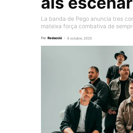
als escenar
La banda de Pego anuncia tres conc
mateixa força combativa de sempr
Per
Redacció
-
9 octubre, 2025