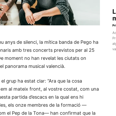
L
m
Pr
Aq
Pr
u anys de silenci, la mítica banda de Pego ha
al
va
naris amb tres concerts previstos per al 25
. De moment no han revelat les ciutats on
t el panorama musical valencià.
el grup ha estat clar: “Ara que la cosa
em al mateix front, al vostre costat, com una
sta partida d’escacs en la qual ens hi
les, els onze membres de la formació —
om el Pep de la Tona— han confirmat que la