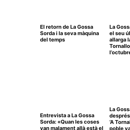
El retorn de La Gossa
La Goss
Sorda i la seva màquina
el seu ú
del temps
allarga l
Tornallo
l’octub
La Goss
Entrevista a La Gossa
després
Sorda: «Quan les coses
‘A Torna
van malament allà està el
poble va