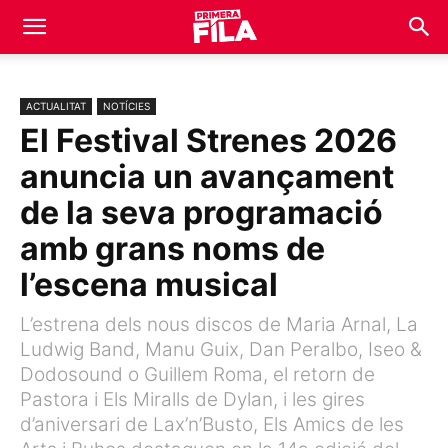
ACTUALITAT
NOTÍCIES
El Festival Strenes 2026
anuncia un avançament
de la seva programació
amb grans noms de
l’escena musical
L’estrena dels nous discos de Maria Arnal, La
Ludwig Band, Manu Guix, Dan Peralbo, Iseo &
Dodosound o Guillem Roma, el retorn de
Pastora i Els Miralls de Dylan, i les gires
d’aniversari de Lax’n’Busto, Els Amics de les