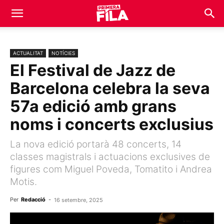
ACTUALITAT
NOTÍCIES
El Festival de Jazz de
Barcelona celebra la seva
57a edició amb grans
noms i concerts exclusius
La nova edició portarà 48 concerts, 14
classes magistrals i actuacions exclusives de
figures com Miguel Poveda, Tomatito i Andrea
Motis.
Per
Redacció
-
16 setembre, 2025