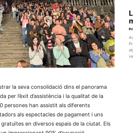
L
m
Pr
Aq
Pr
al
va
strar la seva consolidació dins el panorama
per l’èxit d’assistència i la qualitat de la
 persones han assistit als diferents
tadors als espectacles de pagament i uns
ratuïtes en diversos espais de la ciutat. Els
 un impressionant 90% d’ocupació.