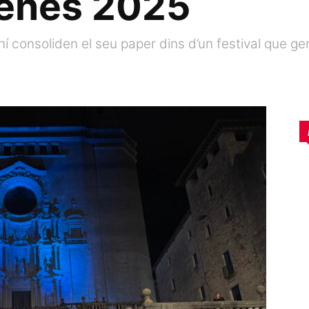
renes 2025
oní consoliden el seu paper dins d’un festival que ge