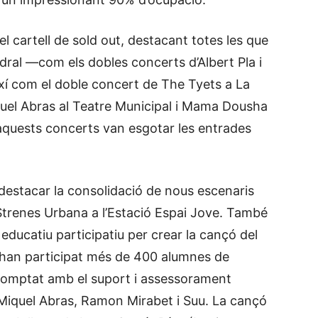
l cartell de sold out, destacant totes les que
tedral —com els dobles concerts d’Albert Pla i
xí com el doble concert de The Tyets a La
iquel Abras al Teatre Municipal i Mama Dousha
aquests concerts van esgotar les entrades
l destacar la consolidació de nous escenaris
’Strenes Urbana a l’Estació Espai Jove. També
 educatiu participatiu per crear la cançó del
hi han participat més de 400 alumnes de
 comptat amb el suport i assessorament
, Miquel Abras, Ramon Mirabet i Suu. La cançó