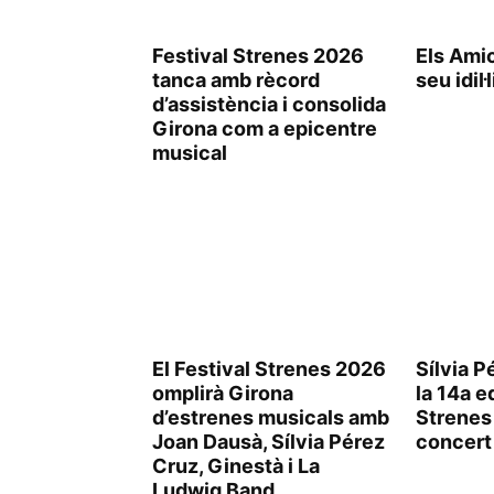
Festival Strenes 2026
Els Amic
tanca amb rècord
seu idil
d’assistència i consolida
Girona com a epicentre
musical
El Festival Strenes 2026
Sílvia P
omplirà Girona
la 14a e
d’estrenes musicals amb
Strenes
Joan Dausà, Sílvia Pérez
concert
Cruz, Ginestà i La
Ludwig Band