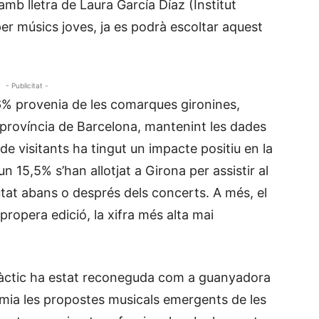
b lletra de Laura García Díaz (Institut
er músics joves, ja es podrà escoltar aquest
- Publicitat -
,06% provenia de les comarques gironines,
 província de Barcelona, mantenint les dades
de visitants ha tingut un impacte positiu en la
 un 15,5% s’han allotjat a Girona per assistir al
iutat abans o després dels concerts. A més, el
ropera edició, la xifra més alta mai
làctic ha estat reconeguda com a guanyadora
emia les propostes musicals emergents de les