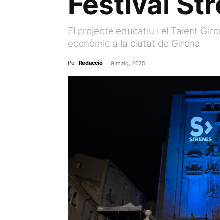
Festival St
El projecte educatiu i el Talent Gir
econòmic a la ciutat de Girona
Per
Redacció
-
9 maig, 2025