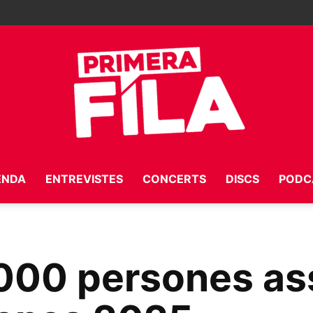
ENDA
ENTREVISTES
CONCERTS
DISCS
PODC
Primera
000 persones ass
Fila