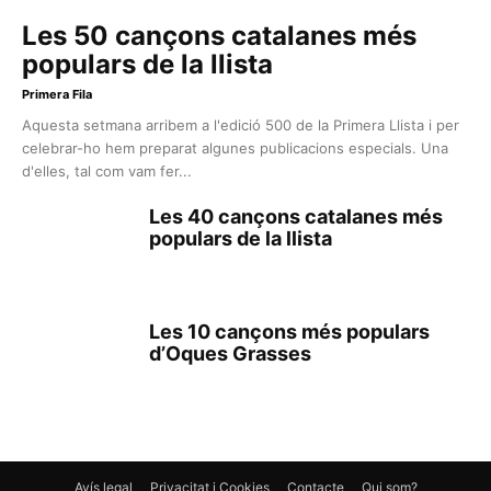
Les 50 cançons catalanes més
populars de la llista
Primera Fila
Aquesta setmana arribem a l'edició 500 de la Primera Llista i per
celebrar-ho hem preparat algunes publicacions especials. Una
d'elles, tal com vam fer...
Les 40 cançons catalanes més
populars de la llista
Les 10 cançons més populars
d’Oques Grasses
Avís legal
Privacitat i Cookies
Contacte
Qui som?