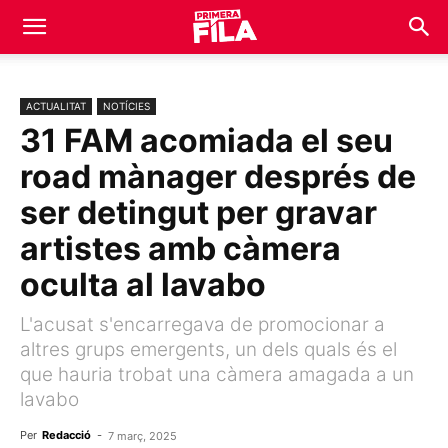
ACTUALITAT
NOTÍCIES
31 FAM acomiada el seu
road mànager després de
ser detingut per gravar
artistes amb càmera
oculta al lavabo
L'acusat s'encarregava de promocionar a
altres grups emergents, un dels quals és el
que hauria trobat una càmera amagada a un
lavabo
Per
Redacció
-
7 març, 2025