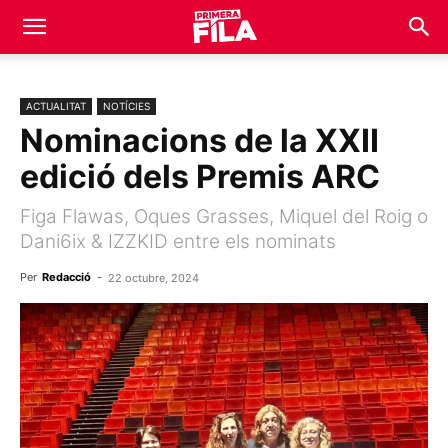
ACTUALITAT
NOTÍCIES
Nominacions de la XXII
edició dels Premis ARC
Figa Flawas, Oques Grasses, Miquel del Roig o
Dani6ix & IZZKID entre els nominats
Per
Redacció
-
22 octubre, 2024