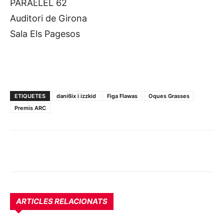
PARAL·LEL 62
Auditori de Girona
Sala Els Pagesos
ETIQUETES
dani6ix i izzkid
Figa Flawas
Oques Grasses
Premis ARC
ARTICLES RELACIONATS