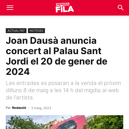
ACTUALITAT
NOTÍCIES
Joan Dausà anuncia
concert al Palau Sant
Jordi el 20 de gener de
2024
Les entrades es posaran a la venda el pròxim
dilluns 8 de maig a les 14 h del migdia al web
de l'artista.
Per
Redacció
-
3 maig, 2023