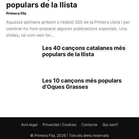
populars de la llista
Primera Fila
Aquesta setmana arribem a l'edició 500 de la Primera Llista i per
celebrar-ho hem preparat algunes publicacions especials. Una
d'elles, tal com vam fer...
Les 40 cançons catalanes més
populars de la llista
Les 10 cançons més populars
d’Oques Grasses
Avís legal
Privacitat i Cookies
Contacte
Qui som?
© Primera Fila, 2026 | Tots els drets reservats