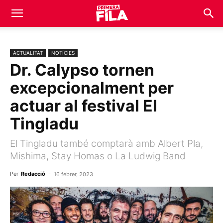
ACTUALITAT
NOTÍCIES
Dr. Calypso tornen
excepcionalment per
actuar al festival El
Tingladu
El Tingladu també comptarà amb Albert Pla,
Mishima, Stay Homas o La Ludwig Band
Per
Redacció
-
16 febrer, 2023