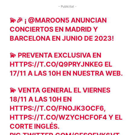
- Publicitat -
💫🎉 ¡
@MAROON5
ANUNCIAN
CONCIERTOS EN MADRID Y
BARCELONA EN JUNIO DE 2023!
💫 PREVENTA EXCLUSIVA EN
HTTPS://T.CO/Q9PRYJNKEG
EL
17/11 A LAS 10H EN NUESTRA WEB.
💫 VENTA GENERAL EL VIERNES
18/11 A LAS 10H EN
HTTPS://T.CO/FNOJK3OCF6
,
HTTPS://T.CO/WZYCHCFOF4
Y EL
CORTE INGLÉS.