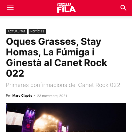
ACTUALITAT
NOTÍCIES
Oques Grasses, Stay
Homas, La Fúmiga i
Ginestà al Canet Rock
022
Primeres confirmacions del Canet Rock 022
Per
Marc Clapés
-
23 novembre, 2021