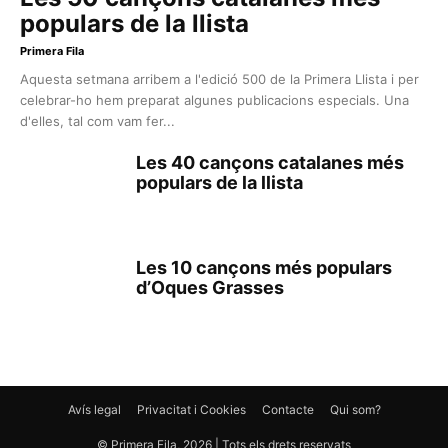
populars de la llista
Primera Fila
Aquesta setmana arribem a l'edició 500 de la Primera Llista i per
celebrar-ho hem preparat algunes publicacions especials. Una
d'elles, tal com vam fer...
Les 40 cançons catalanes més
populars de la llista
Les 10 cançons més populars
d’Oques Grasses
Avís legal
Privacitat i Cookies
Contacte
Qui som?
© Primera Fila, 2026 | Tots els drets reservats