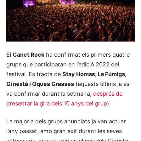
El
Canet Rock
ha confirmat els primers quatre
grups que participaran en l’edició 2022 del
festival. Es tracta de
Stay Homas, La Fúmiga,
Ginestà i Oques Grasses
(aquests últims ja es
va confirmar durant la setmana,
després de
presentar la gira dels 10 anys del grup
).
La majoria dels grups anunciats ja van actuar
l’any passat, amb gran èxit durant les seves
actuacions, mentre que en el cas dels Ginestà