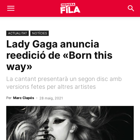
ACTUALITAT
NOTÍCIES
Lady Gaga anuncia
reedició de «Born this
way»
La cantant presentarà un segon disc amb
versions fetes per altres artistes
Per
Marc Clapés
-
28 maig, 2021