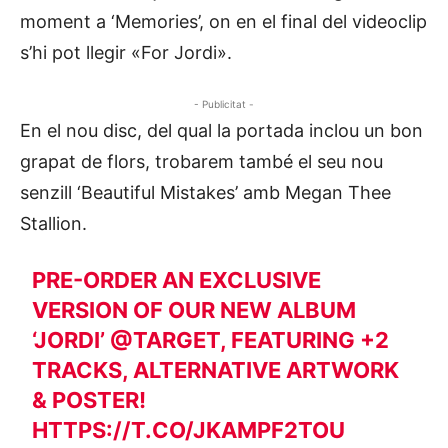
moment a ‘Memories’, on en el final del videoclip
s’hi pot llegir «For Jordi».
- Publicitat -
En el nou disc, del qual la portada inclou un bon
grapat de flors, trobarem també el seu nou
senzill ‘Beautiful Mistakes’ amb Megan Thee
Stallion.
PRE-ORDER AN EXCLUSIVE
VERSION OF OUR NEW ALBUM
‘JORDI’
@TARGET
, FEATURING +2
TRACKS, ALTERNATIVE ARTWORK
& POSTER!
HTTPS://T.CO/JKAMPF2TOU