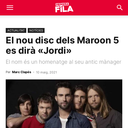
ACTUALITAT
NOTÍCIES
El nou disc dels Maroon 5
es dirà «Jordi»
El nom és un homenatge al seu antic mànager
Per
Marc Clapés
-
10 maig, 2021