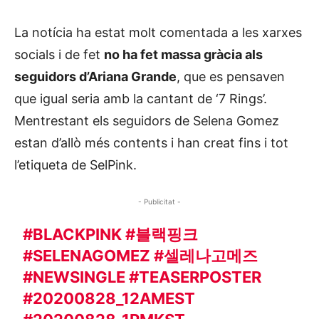
La notícia ha estat molt comentada a les xarxes
socials i de fet
no ha fet massa gràcia als
seguidors d’Ariana Grande
, que es pensaven
que igual seria amb la cantant de ‘7 Rings’.
Mentrestant els seguidors de Selena Gomez
estan d’allò més contents i han creat fins i tot
l’etiqueta de SelPink.
- Publicitat -
#BLACKPINK
#블랙핑크
#SELENAGOMEZ
#셀레나고메즈
#NEWSINGLE
#TEASERPOSTER
#20200828_12AMEST