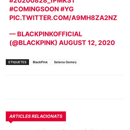
#20200828_1PMKST
#COMINGSOON
#YG
PIC.TWITTER.COM/A9MH8ZA2NZ
— BLACKPINKOFFICIAL
(@BLACKPINK)
AUGUST 12, 2020
ETIQUETES
BlackPink
Selena Gomez
ARTICLES RELACIONATS