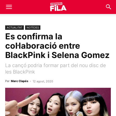
ACTUALITAT
NOTÍCIES
Es confirma la
col·laboració entre
BlackPink i Selena Gomez
La cançó podria formar part del nou disc de
les BlackPink
Per
Marc Clapés
-
12 agost, 2020