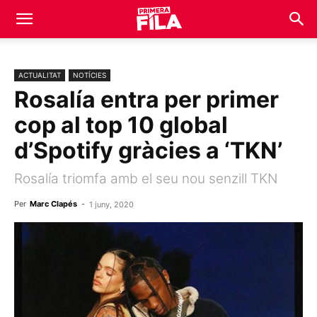
ACTUALITAT
NOTÍCIES
Rosalía entra per primer
cop al top 10 global
d’Spotify gràcies a ‘TKN’
Rosalía triomfa amb el seu nou senzill TKN
Per
Marc Clapés
-
1 juny, 2020