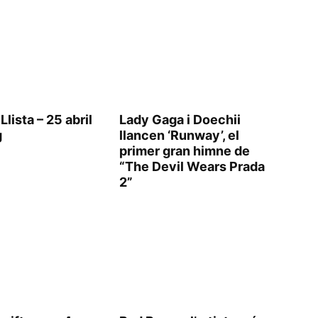
Llista – 25 abril
Lady Gaga i Doechii
g
llancen ‘Runway’, el
primer gran himne de
“The Devil Wears Prada
2”