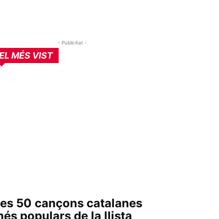
- Publicitat -
EL MÉS VIST
es 50 cançons catalanes
és populars de la llista