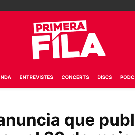
ENDA
ENTREVISTES
CONCERTS
DISCS
PODC
Primera
anuncia que publ
Fila