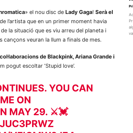
Pr
hromatica
» el nou disc de
Lady Gaga
!
Serà el
Aq
l de l’artista que en un primer moment havia
Pr
al
de la situació que es viu arreu del planeta i
va
 cançons veuran la llum a finals de mes.
 col·laboracions de Blackpink, Ariana Grande i
 pogut escoltar ‘Stupid love’.
NTINUES. YOU CAN
 ME ON
N MAY 29. ⚔️💓
GJJUC3PRWZ