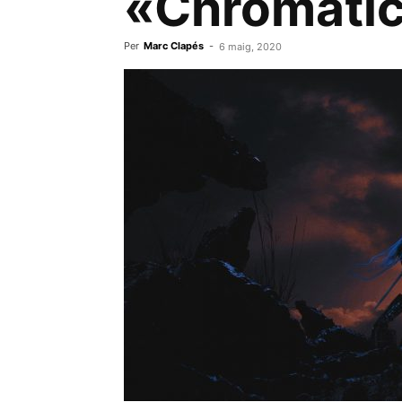
«Chromatic
Per
Marc Clapés
-
6 maig, 2020