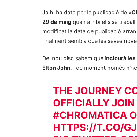
Ja hi ha data per la publicació de «
C
29 de maig
quan arribi el sisè trebal
modificat la data de publicació arran 
finalment sembla que les seves noves
Del nou disc sabem que i
nclourà les
Elton John
, i de moment només n’hem
THE JOURNEY CO
OFFICIALLY JOIN
#CHROMATICA
O
HTTPS://T.CO/