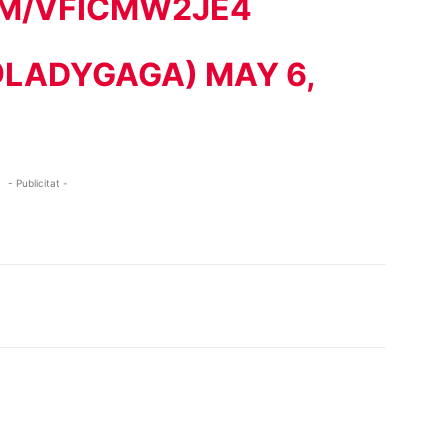
OM/VFICMW2JE4
@LADYGAGA)
MAY 6,
- Publicitat -