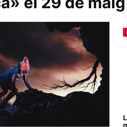
a» el 29 de maig
L
m