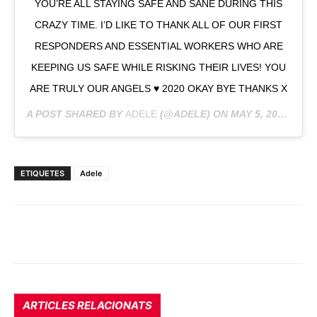
YOU’RE ALL STAYING SAFE AND SANE DURING THIS
CRAZY TIME. I’D LIKE TO THANK ALL OF OUR FIRST
RESPONDERS AND ESSENTIAL WORKERS WHO ARE
KEEPING US SAFE WHILE RISKING THEIR LIVES! YOU
ARE TRULY OUR ANGELS ♥️ 2020 OKAY BYE THANKS X
A POST SHARED BY
ADELE
(@ADELE) ON
MAY 5, 2020 AT 9:38PM PDT
ETIQUETES
Adele
ARTICLES RELACIONATS