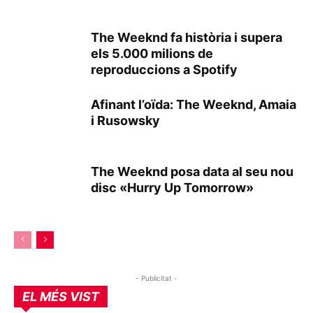
The Weeknd fa història i supera
els 5.000 milions de
reproduccions a Spotify
Afinant l’oïda: The Weeknd, Amaia
i Rusowsky
The Weeknd posa data al seu nou
disc «Hurry Up Tomorrow»
- Publicitat -
EL MÉS VIST