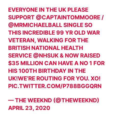
EVERYONE IN THE UK PLEASE
SUPPORT
@CAPTAINTOMMOORE
/
@MRMICHAELBALL
SINGLE SO
THIS INCREDIBLE 99 YR OLD WAR
VETERAN, WALKING FOR THE
BRITISH NATIONAL HEALTH
SERVICE
@NHSUK
& NOW RAISED
$35 MILLION CAN HAVE A NO 1 FOR
HIS 100TH BIRTHDAY IN THE
UK!WE’RE ROUTING FOR YOU. XO!
PIC.TWITTER.COM/P788BGGQRN
— THE WEEKND (@THEWEEKND)
APRIL 23, 2020