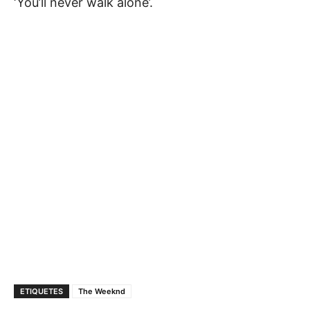
‘You’ll never walk alone’.
ETIQUETES
The Weeknd