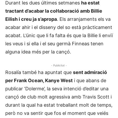
Durant les dues últimes setmanes
ha estat
tractant d’acabar la col·laboració amb Billie
Eilish i creu ja s’apropa
. Els arranjaments els va
acabar ahir i el disseny del so està pràcticament
acabat. L’únic que li fa falta és que la Billie li enviï
les veus i si ella i el seu germà Finneas tenen
alguna idea més per la cançó.
- Publicitat -
Rosalía també ha apuntat que
sent admiració
per Frank Ocean, Kanye West
i que abans de
publicar ‘Dolerme’, la seva intenció d’editar una
cançó de club molt agressiva amb Travis Scott i
durant la qual ha estat treballant molt de temps,
però no va sentir que fos el moment que veiés