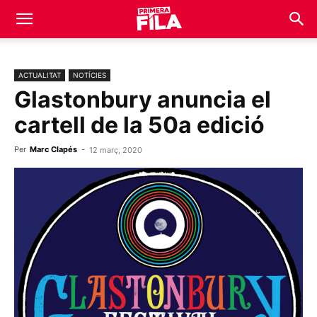
ACTUALITAT
NOTÍCIES
Glastonbury anuncia el
cartell de la 50a edició
Per
Marc Clapés
-
12 març, 2020