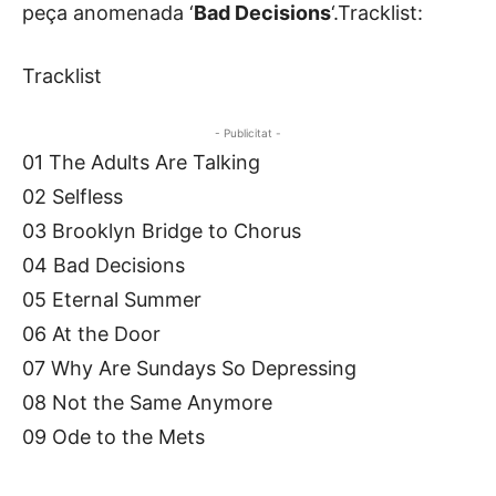
peça anomenada ‘
Bad Decisions
‘.Tracklist:
Tracklist
- Publicitat -
01 The Adults Are Talking
02 Selfless
03 Brooklyn Bridge to Chorus
04 Bad Decisions
05 Eternal Summer
06 At the Door
07 Why Are Sundays So Depressing
08 Not the Same Anymore
09 Ode to the Mets