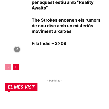
per aquest estiu amb “Reality
Awaits”
The Strokes encenen els rumors
de nou disc amb un misteriós
moviment a xarxes
Fila Indie – 3×09
- Publicitat -
EL MÉS VIST