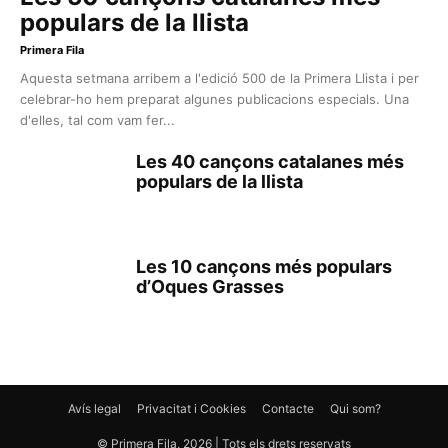
populars de la llista
Primera Fila
Aquesta setmana arribem a l'edició 500 de la Primera Llista i per
celebrar-ho hem preparat algunes publicacions especials. Una
d'elles, tal com vam fer...
Les 40 cançons catalanes més
populars de la llista
Les 10 cançons més populars
d’Oques Grasses
Avís legal
Privacitat i Cookies
Contacte
Qui som?
© Primera Fila, 2026 | Tots els drets reservats