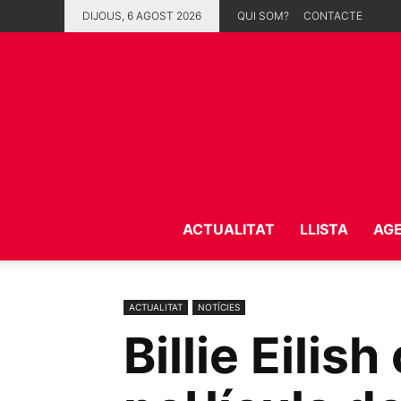
DIJOUS, 6 AGOST 2026
QUI SOM?
CONTACTE
ACTUALITAT
LLISTA
AG
ACTUALITAT
NOTÍCIES
Billie Eilis