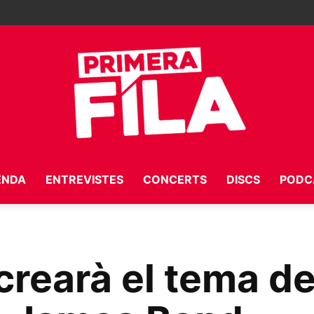
ENDA
ENTREVISTES
CONCERTS
DISCS
PODC
Primera
h crearà el tema d
Fila