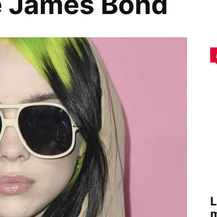
de James Bond
L
m