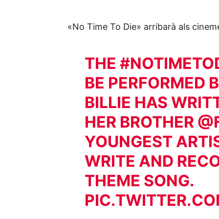
«No Time To Die» arribarà als cinemes
THE
#NOTIMETO
BE PERFORMED 
BILLIE HAS WRI
HER BROTHER
@F
YOUNGEST ARTIS
WRITE AND REC
THEME SONG.
PIC.TWITTER.C