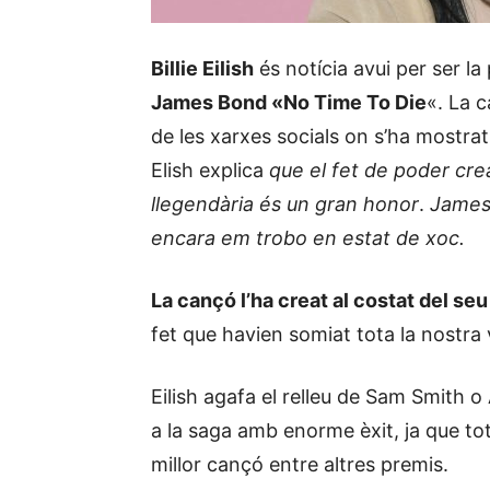
Billie Eilish
és notícia avui per ser l
James Bond «No Time To Die
«. La 
de les xarxes socials on s’ha mostra
Elish explica
que el fet de poder crea
llegendària és un gran honor
.
James 
encara em trobo en estat de xoc.
La cançó l’ha creat al costat del s
fet que havien somiat tota la nostra 
Eilish agafa el relleu de Sam Smith 
a la saga amb enorme èxit, ja que to
millor cançó entre altres premis.