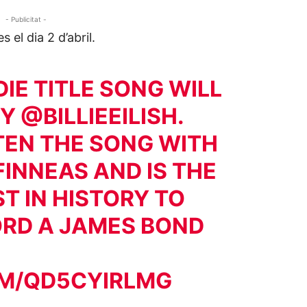
- Publicitat -
 el dia 2 d’abril.
DIE
TITLE SONG WILL
BY
@BILLIEEILISH
.
TTEN THE SONG WITH
INNEAS
AND IS THE
T IN HISTORY TO
ORD A JAMES BOND
OM/QD5CYIRLMG