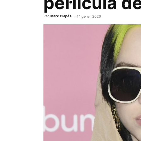
pel·lícula 
Per
Marc Clapés
-
14 gener, 2020