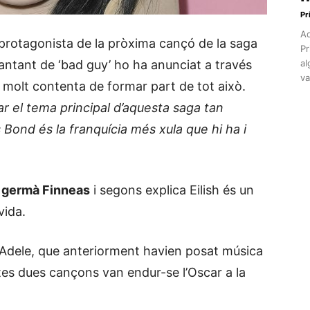
Pr
Aq
a protagonista de la pròxima cançó de la saga
Pr
cantant de ‘bad guy’ ho ha anunciat a través
al
va
t molt contenta de formar part de tot això.
r el tema principal d’aquesta saga tan
Bond és la franquícia més xula que hi ha i
eu germà Finneas
i segons explica Eilish és un
vida.
o Adele, que anteriorment havien posat música
tes dues cançons van endur-se l’Oscar a la