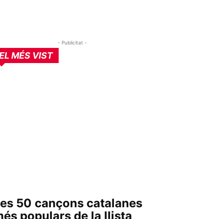
- Publicitat -
EL MÉS VIST
es 50 cançons catalanes
és populars de la llista