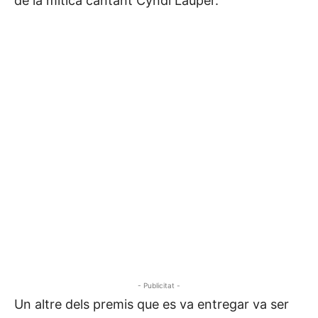
de la mítica cantant Cyndi Lauper.
- Publicitat -
Un altre dels premis que es va entregar va ser