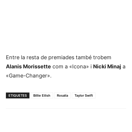
Entre la resta de premiades també trobem
Alanis Morissette
com a «Icona» i
Nicki Minaj
a
«Game-Changer».
ETIQUETES
Billie Eilish
Rosalía
Taylor Swift