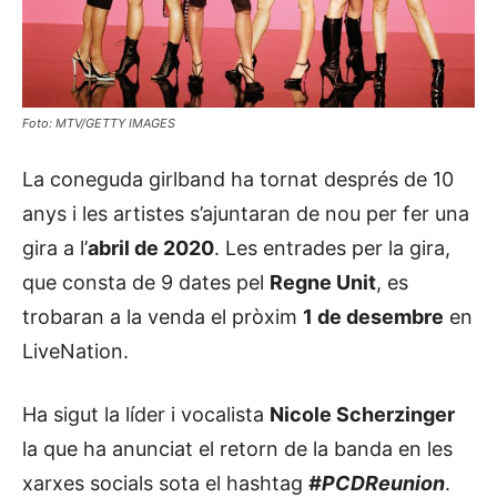
Foto: MTV/GETTY IMAGES
La coneguda girlband ha tornat després de 10
anys i les artistes s’ajuntaran de nou per fer una
gira a l’
abril de 2020
. Les entrades per la gira,
que consta de 9 dates pel
Regne Unit
, es
trobaran a la venda el pròxim
1 de desembre
en
LiveNation.
Ha sigut la líder i vocalista
Nicole Scherzinger
la que ha anunciat el retorn de la banda en les
xarxes socials sota el hashtag
#PCDReunion
.