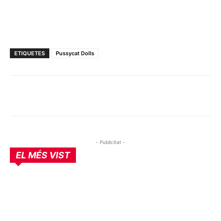
ETIQUETES
Pussycat Dolls
- Publicitat -
EL MÉS VIST