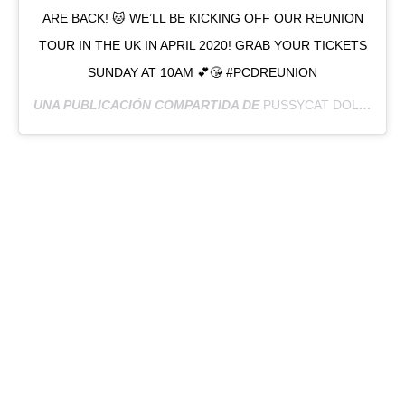
ARE BACK! 🐱 WE’LL BE KICKING OFF OUR REUNION
TOUR IN THE UK IN APRIL 2020! GRAB YOUR TICKETS
SUNDAY AT 10AM 💕😘 #PCDREUNION
UNA PUBLICACIÓN COMPARTIDA DE
PUSSYCAT DOLLS
(@P