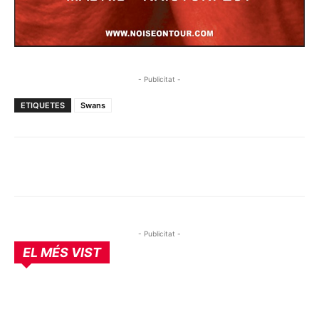
- Publicitat -
ETIQUETES
Swans
- Publicitat -
EL MÉS VIST