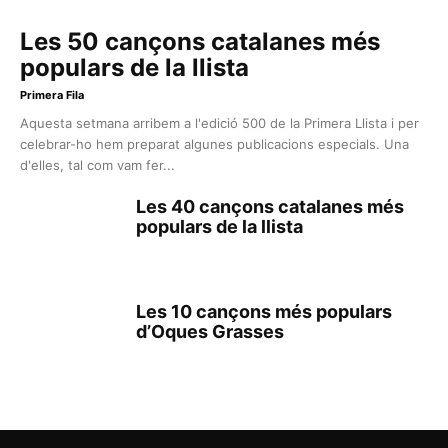
Les 50 cançons catalanes més
populars de la llista
Primera Fila
Aquesta setmana arribem a l'edició 500 de la Primera Llista i per
celebrar-ho hem preparat algunes publicacions especials. Una
d'elles, tal com vam fer...
Les 40 cançons catalanes més
populars de la llista
Les 10 cançons més populars
d’Oques Grasses