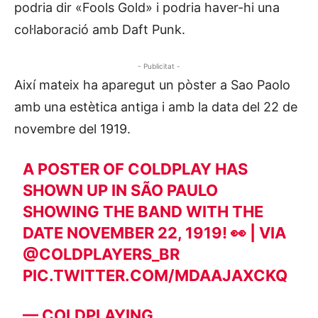
podria dir «Fools Gold» i podria haver-hi una
col·laboració amb Daft Punk.
- Publicitat -
Així mateix ha aparegut un pòster a Sao Paolo
amb una estètica antiga i amb la data del 22 de
novembre del 1919.
A POSTER OF COLDPLAY HAS
SHOWN UP IN SÃO PAULO
SHOWING THE BAND WITH THE
DATE NOVEMBER 22, 1919! 👀 | VIA
@COLDPLAYERS_BR
PIC.TWITTER.COM/MDAAJAXCKQ
— COLDPLAYING