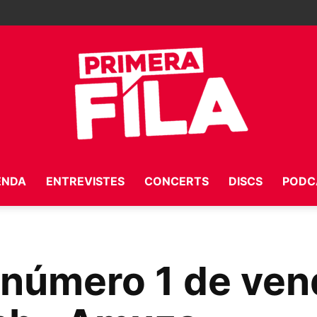
ENDA
ENTREVISTES
CONCERTS
DISCS
PODC
Primera
 número 1 de ven
Fila