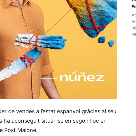
Pr
Aq
Pr
al
va
der de vendes a l’estat espanyol gràcies al seu
s ha aconseguit situar-se en segon lloc en
de Post Malone.