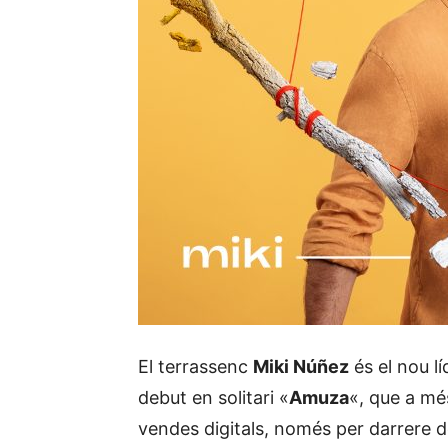
El terrassenc
Miki Núñez
és el nou lí
debut en solitari «
Amuza
«, que a mé
vendes digitals, només per darrere 