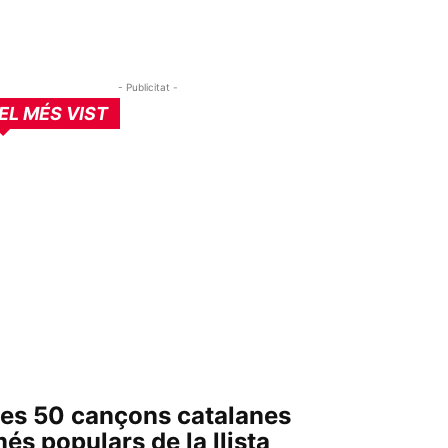
- Publicitat -
EL MÉS VIST
es 50 cançons catalanes
és populars de la llista