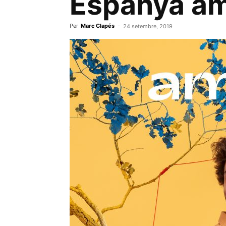
Espanya a
Per
Marc Clapés
-
24 setembre, 2019