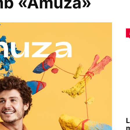
mb «Amuza»
L
m