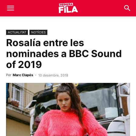
ACTUALITAT
NOTÍCIES
Rosalía entre les
nominades a BBC Sound
of 2019
Per
Marc Clapés
-
10 desembre, 2018