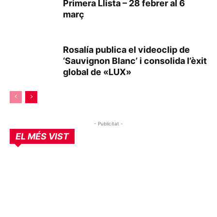
Primera Llista – 28 febrer al 6
març
Rosalía publica el videoclip de
‘Sauvignon Blanc’ i consolida l’èxit
global de «LUX»
- Publicitat -
EL MÉS VIST