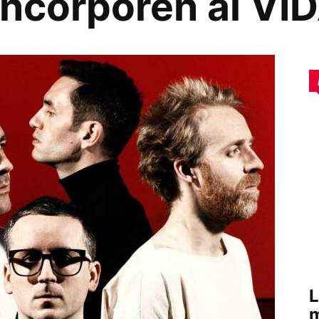
incorporen al VI
L
m