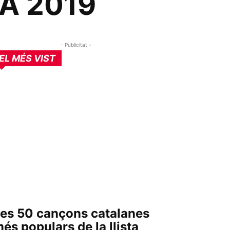
DA 2019
- Publicitat -
EL MÉS VIST
es 50 cançons catalanes
és populars de la llista