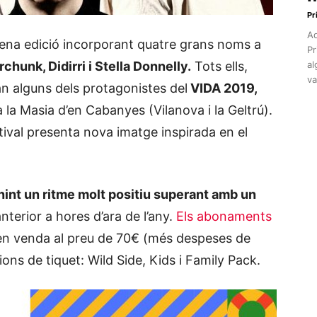
Pr
Aq
sena edició incorporant quatre grans noms a
Pr
chunk, Didirri i Stella Donnelly.
Tots ells,
al
va
n alguns dels protagonistes del
VIDA 2019,
 la Masia d’en Cabanyes (Vilanova i la Geltrú).
tival presenta nova imatge inspirada en el
int un ritme molt positiu superant amb un
nterior a hores d’ara de l’any.
Els abonaments
en venda al preu de 70€ (més despeses de
ons de tiquet: Wild Side, Kids i Family Pack.