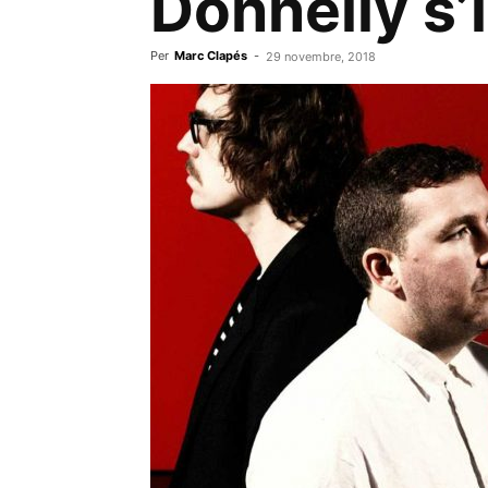
Donnelly s’
Per
Marc Clapés
-
29 novembre, 2018