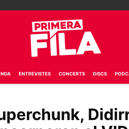
ENDA
ENTREVISTES
CONCERTS
DISCS
PODC
Primera
perchunk, Didirri
Fila