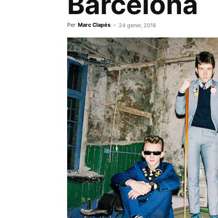
Barcelona
Per
Marc Clapés
-
24 gener, 2018