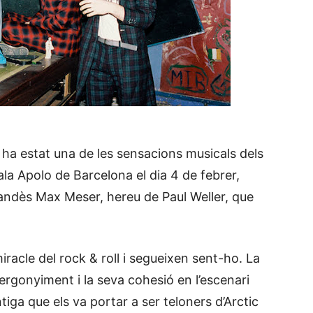
ha estat una de les sensacions musicals dels
ala Apolo de Barcelona el dia 4 de febrer,
landès Max Meser, hereu de Paul Weller, que
racle del rock & roll i segueixen sent-ho. La
rgonyiment i la seva cohesió en l’escenari
ntiga que els va portar a ser teloners d’Arctic