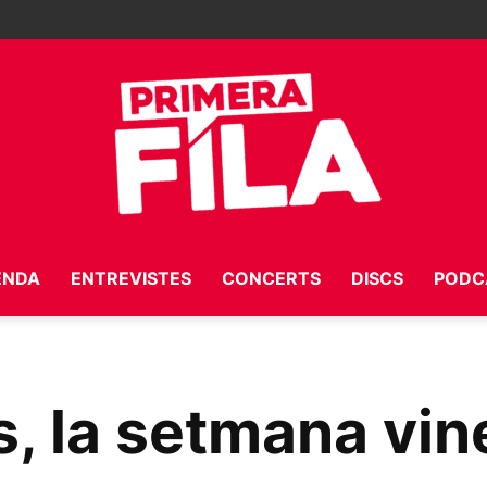
ENDA
ENTREVISTES
CONCERTS
DISCS
PODC
Primera
, la setmana vin
Fila