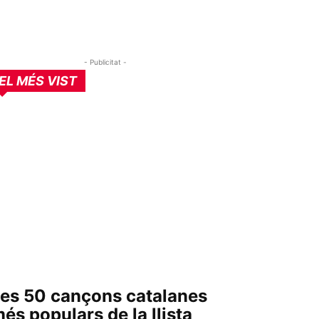
- Publicitat -
EL MÉS VIST
es 50 cançons catalanes
és populars de la llista