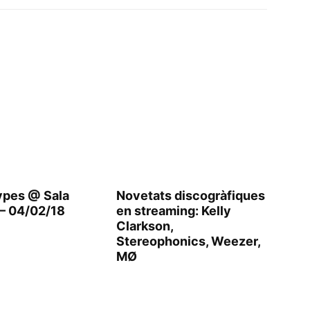
ypes @ Sala
Novetats discogràfiques
 – 04/02/18
en streaming: Kelly
Clarkson,
Stereophonics, Weezer,
MØ