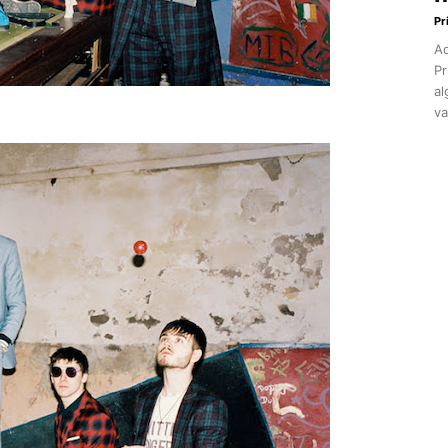
Pr
Aq
Pr
al
va