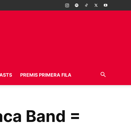
ASTS
PREMIS PRIMERA FILA
aca Band =