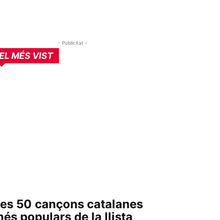
- Publicitat -
EL MÉS VIST
es 50 cançons catalanes
és populars de la llista