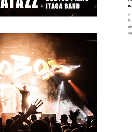
Pr
Aq
Pr
al
va