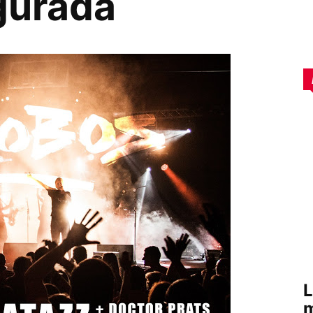
gurada
L
m