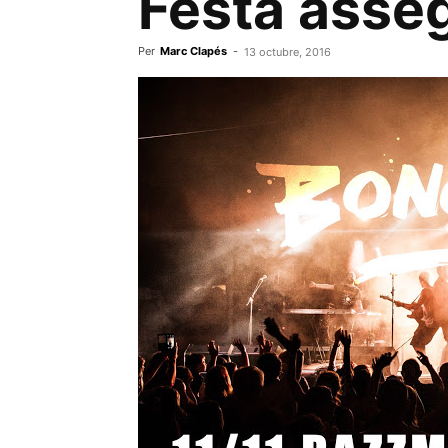
Festa asse
Per
Marc Clapés
-
13 octubre, 2016