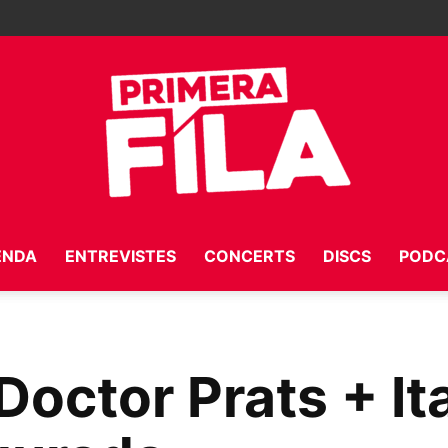
ENDA
ENTREVISTES
CONCERTS
DISCS
PODC
Primera
octor Prats + It
Fila