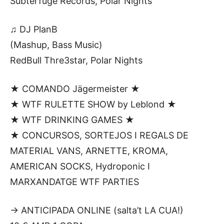
Subterfuge Records, Polar Nights
♫ DJ PlanB
(Mashup, Bass Music)
RedBull Thre3star, Polar Nights
★ COMANDO Jägermeister ★
★ WTF RULETTE SHOW by Leblond ★
★ WTF DRINKING GAMES ★
★ CONCURSOS, SORTEJOS I REGALS DE
MATERIAL VANS, ARNETTE, KROMA,
AMERICAN SOCKS, Hydroponic I
MARXANDATGE WTF PARTIES
-> ANTICIPADA ONLINE (salta’t LA CUA!)