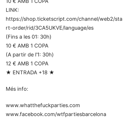
10 € AMB 1 COPA
LINK:
https://shop.ticketscript.com/channel/web2/sta
rt-order/rid/3CA5UKVE/language/es
(Fins a les 01: 30h)
10 € AMB 1 COPA
(A partir de l’1: 30h)
12 € AMB 1 COPA
★ ENTRADA +18 ★
Més info:
www.whatthefuckparties.com
www.facebook.com/wtfpartiesbarcelona