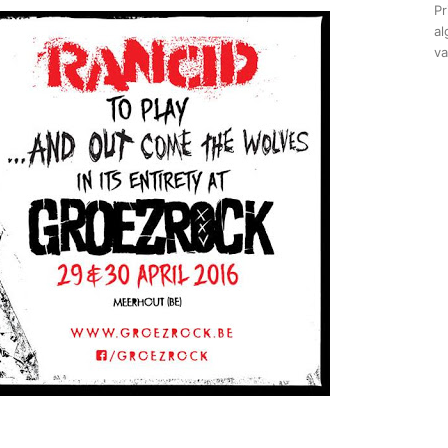
Pr
al
va