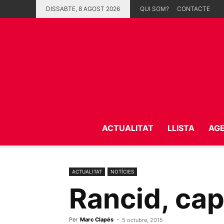
DISSABTE, 8 AGOST 2026
QUI SOM?
CONTACTE
ACTUALITAT
LLISTA
AG
ACTUALITAT
NOTÍCIES
Rancid, cap
Per
Marc Clapés
-
5 octubre, 2015