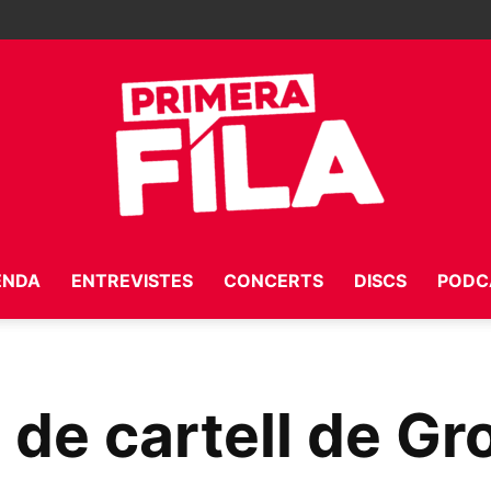
ENDA
ENTREVISTES
CONCERTS
DISCS
PODC
Primera
 de cartell de G
Fila