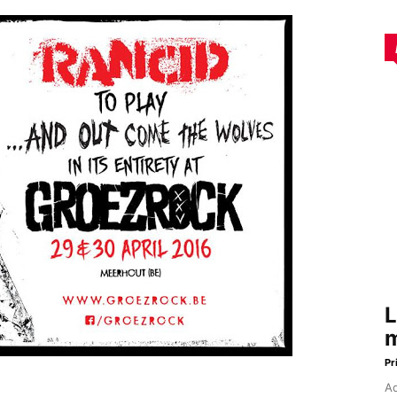
L
m
Pr
Aq