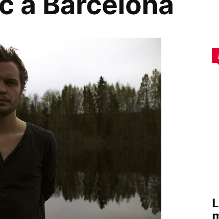
c a Barcelona
L
m