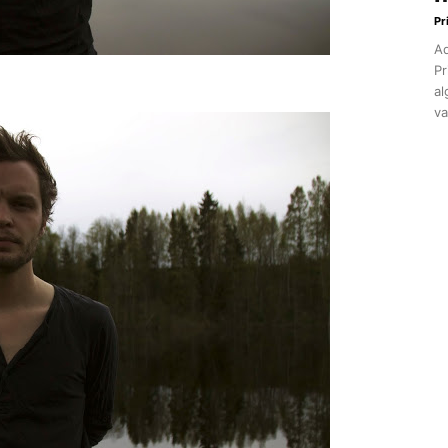
Pr
Aq
Pr
al
va