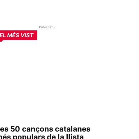
- Publicitat -
EL MÉS VIST
es 50 cançons catalanes
és populars de la llista