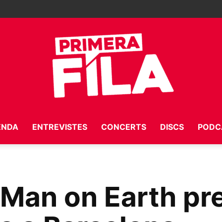
ENDA
ENTREVISTES
CONCERTS
DISCS
PODC
Primera
 Man on Earth pr
Fila