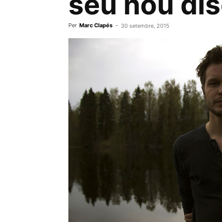
seu nou dis
Per
Marc Clapés
-
30 setembre, 2015