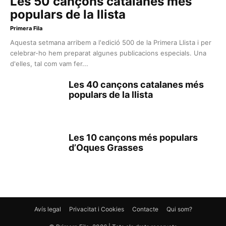
Les 50 cançons catalanes més
populars de la llista
Primera Fila
Aquesta setmana arribem a l'edició 500 de la Primera Llista i per
celebrar-ho hem preparat algunes publicacions especials. Una
d'elles, tal com vam fer...
Les 40 cançons catalanes més
populars de la llista
Les 10 cançons més populars
d’Oques Grasses
Avís legal
Privacitat i Cookies
Contacte
Qui som?