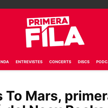
ENDA
ENTREVISTES
CONCERTS
DISCS
PODC
Primera
 To Mars, primer
Fila