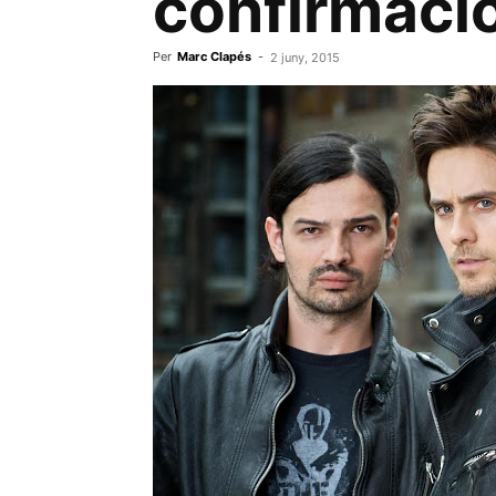
confirmaci
Per
Marc Clapés
-
2 juny, 2015