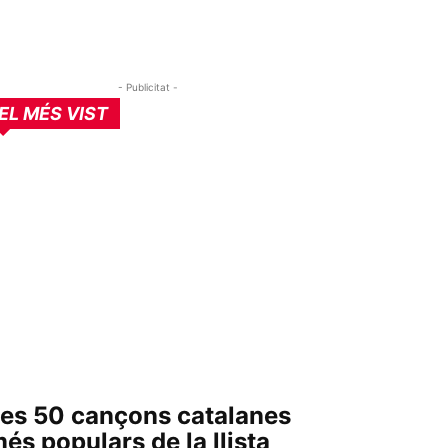
- Publicitat -
EL MÉS VIST
es 50 cançons catalanes
és populars de la llista