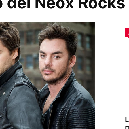
ó del Neox Rocks
L
m