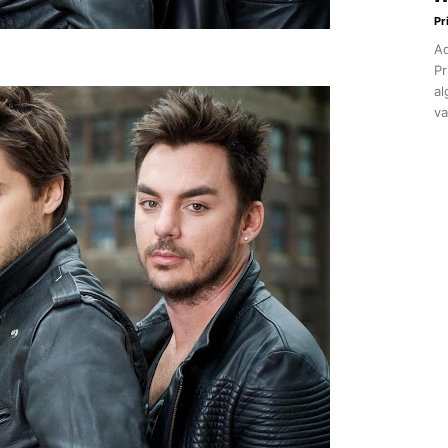
Pr
Aq
Pr
al
va