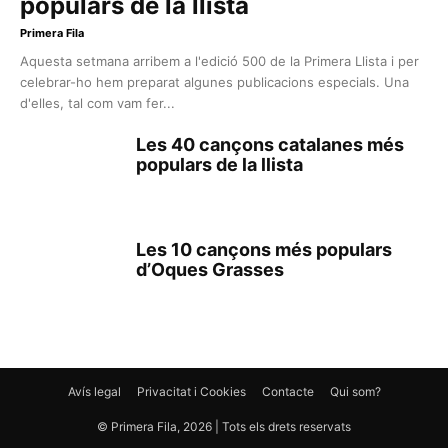
populars de la llista
Primera Fila
Aquesta setmana arribem a l'edició 500 de la Primera Llista i per
celebrar-ho hem preparat algunes publicacions especials. Una
d'elles, tal com vam fer...
Les 40 cançons catalanes més
populars de la llista
Les 10 cançons més populars
d’Oques Grasses
Avís legal
Privacitat i Cookies
Contacte
Qui som?
© Primera Fila, 2026 | Tots els drets reservats