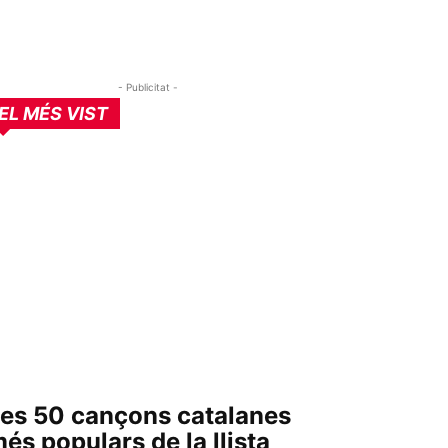
- Publicitat -
EL MÉS VIST
es 50 cançons catalanes
és populars de la llista