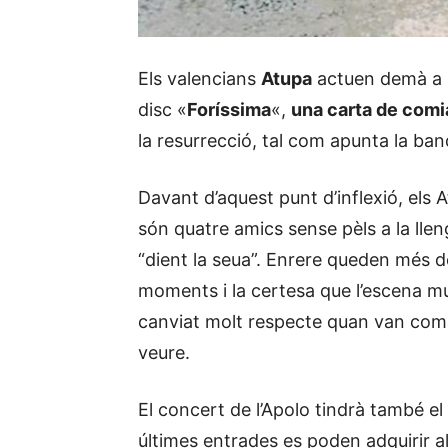
Els valencians
Atupa
actuen demà a l
disc «
Foríssima
«,
una carta de comia
la resurrecció, tal com apunta la ban
Davant d’aquest punt d’inflexió, els 
són quatre amics sense pèls a la lle
“dient la seua”. Enrere queden més d
moments i la certesa que l’escena m
canviat molt respecte quan van come
veure.
El concert de l’Apolo tindrà també e
últimes entrades es poden adquirir al