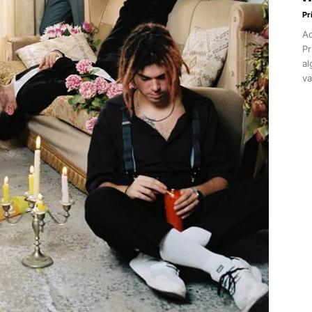
Pr
Aq
Pr
al
va