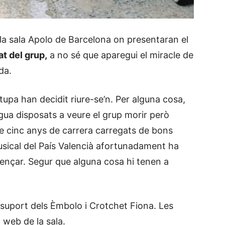
a sala Apolo de Barcelona on presentaran el
t del grup,
a no sé que aparegui el miracle de
da.
Atupa han decidit riure-se’n. Per alguna cosa,
ngua disposats a veure el grup morir però
e cinc anys de carrera carregats de bons
usical del País Valencià afortunadament ha
nçar. Segur que alguna cosa hi tenen a
l suport dels Èmbolo i Crotchet Fiona. Les
 web de la sala.