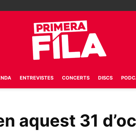
ENDA
ENTREVISTES
CONCERTS
DISCS
PODC
Primera
n aquest 31 d’oc
Fila