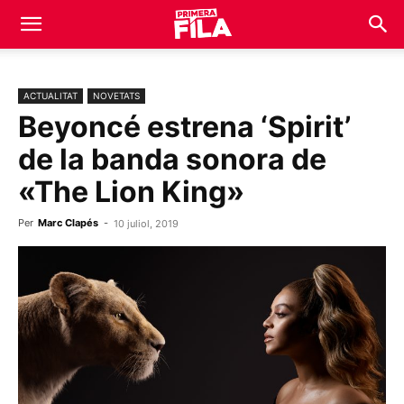
ACTUALITAT
NOVETATS
Beyoncé estrena ‘Spirit’
de la banda sonora de
«The Lion King»
Per
Marc Clapés
-
10 juliol, 2019