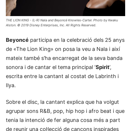
THE LION KING - (L-R) Nala and Beyoncé Knowles-Carter. Photo by Kwaku
Alston. © 2019 Disney Enterprises, Inc. All Rights Reserved.
Beyoncé
participa en la celebració dels 25 anys
de «The Lion King» on posa la veu a Nala i així
mateix també s’ha encarregat de la seva banda
sonora i de cantar el tema principal ‘
Spirit
‘,
escrita entre la cantant al costat de Labrinth i
Ilya.
Sobre el disc, la cantant explica que ha volgut
agrupar sons R&B, pop, hip hop i afro beat i que
tenia la intenció de fer alguna cosa més a part
de reunir una col·lecció de cançons inspirades