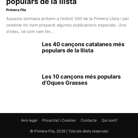
populars de la llista
Primera Fila
Aquesta setmana arribem a l'edició 500 de la Primera Llista i per
celebrar-ho hem preparat algunes publicacions especials. Una
d'elles, tal com vam fer...
Les 40 cançons catalanes més
populars de la llista
Les 10 cançons més populars
d’Oques Grasses
Avís legal
Privacitat i Cookies
Contacte
Qui som?
© Primera Fila, 2026 | Tots els drets reservats