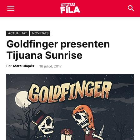
ACTUALITAT
NOVETATS
Goldfinger presenten
Tijuana Sunrise
Per
Marc Clapés
-
16 juliol, 2017