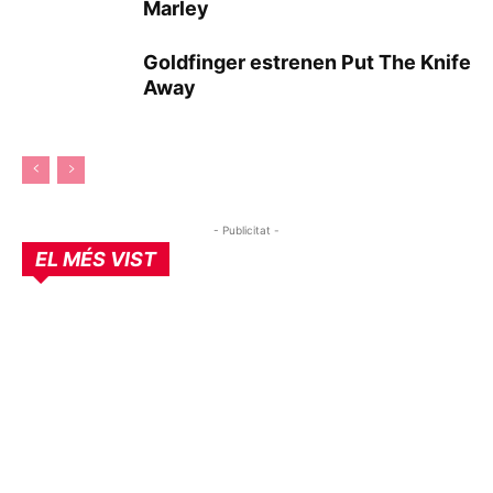
Marley
Goldfinger estrenen Put The Knife
Away
- Publicitat -
EL MÉS VIST