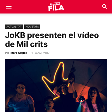
ACTUALITAT
NOVETATS
JoKB presenten el vídeo
de Mil crits
Per
Marc Clapés
-
16 març, 2017