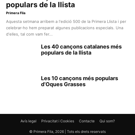
populars de la llista
Primera Fila
Aquesta setmana arribem a l'edició 500 de la Primera Llista i per
celebrar-ho hem preparat algunes publicacions especials. Una
d'elles, tal com vam fer...
Les 40 cançons catalanes més
populars de la llista
Les 10 cançons més populars
d’Oques Grasses
Avís legal
Privacitat i Cookies
Contacte
Qui som?
© Primera Fila, 2026 | Tots els drets reservats