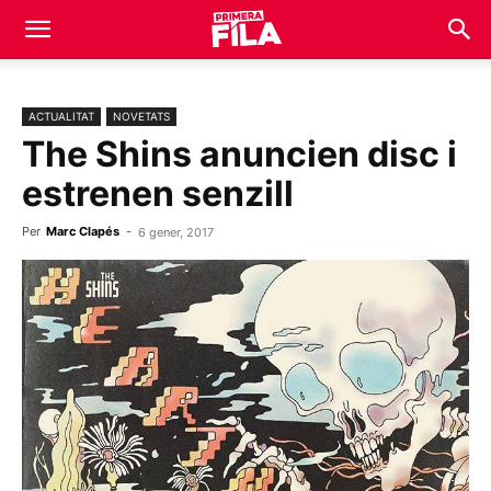
ACTUALITAT
NOVETATS
The Shins anuncien disc i
estrenen senzill
Per
Marc Clapés
-
6 gener, 2017