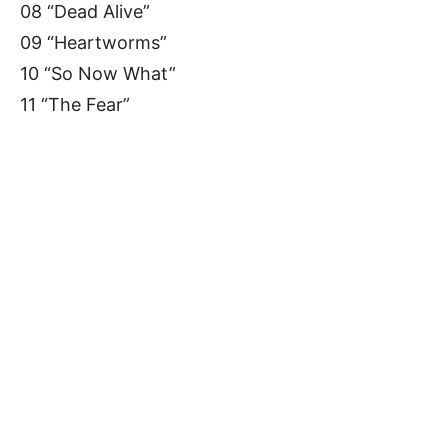
08 “Dead Alive”
09 “Heartworms”
10 “So Now What”
11 “The Fear”