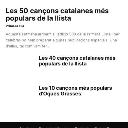
Les 50 cançons catalanes més
populars de la llista
Primera Fila
Aquesta setmana arribem a l'edició 500 de la Primera Llista i per
celebrar-ho hem preparat algunes publicacions especials. Una
d'elles, tal com vam fer...
Les 40 cançons catalanes més
populars de la llista
Les 10 cançons més populars
d’Oques Grasses