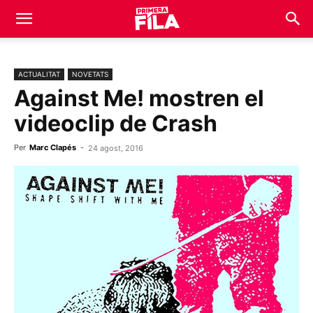
ACTUALITAT
NOVETATS
Against Me! mostren el
videoclip de Crash
Per
Marc Clapés
-
24 agost, 2016