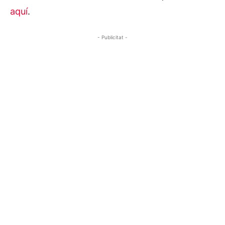
aquí
.
- Publicitat -