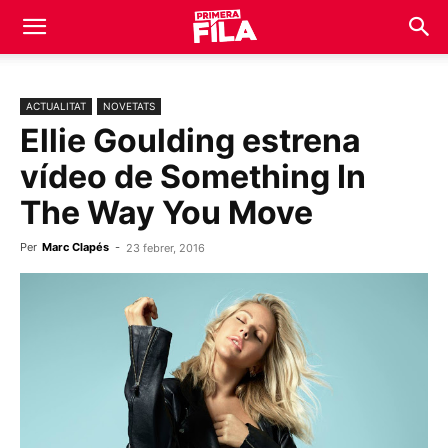
ACTUALITAT
NOVETATS
Ellie Goulding estrena
vídeo de Something In
The Way You Move
Per
Marc Clapés
-
23 febrer, 2016