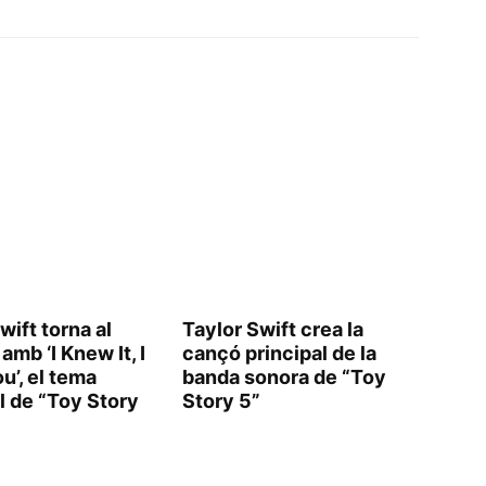
wift torna al
Taylor Swift crea la
amb ‘I Knew It, I
cançó principal de la
u’, el tema
banda sonora de “Toy
l de “Toy Story
Story 5”