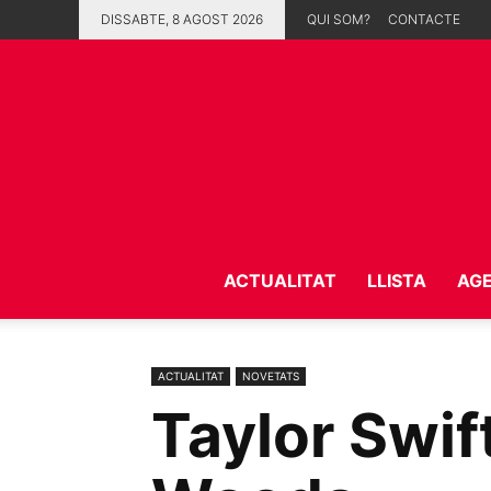
DISSABTE, 8 AGOST 2026
QUI SOM?
CONTACTE
ACTUALITAT
LLISTA
AG
ACTUALITAT
NOVETATS
Taylor Swif