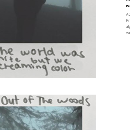
Pr
Aq
Pr
al
va