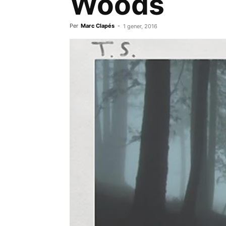
Woods
Per
Marc Clapés
-
1 gener, 2016