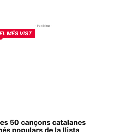
- Publicitat -
EL MÉS VIST
es 50 cançons catalanes
és populars de la llista