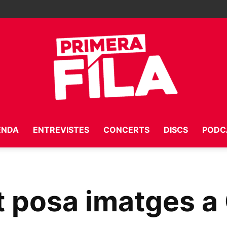
ENDA
ENTREVISTES
CONCERTS
DISCS
PODC
Primera
t posa imatges a 
Fila