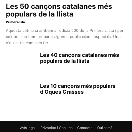
Les 50 cançons catalanes més
populars de la llista
Primera Fila
Aquesta setmana arribem a l'edició 500 de la Primera Llista i per
celebrar-ho hem preparat algunes publicacions especials. Una
d'elles, tal com vam fer...
Les 40 cançons catalanes més
populars de la llista
Les 10 cançons més populars
d’Oques Grasses
Avís legal
Privacitat i Cookies
Contacte
Qui som?